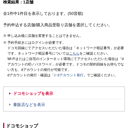
検索結果：1店舗
全1件中1件目を表示しております。(50音順)
予約申込する店舗/購入商品受取り店舗を選択してください。
申し込み後に店舗を変更することはできません。
予約手続きにはログインが必要です。
ドコモ回線にてアクセスいただいた場合は「ネットワーク暗証番号」が必要
です。ネットワーク暗証番号については
こちら
をご確認ください。
Wi-Fiまたはご自宅のインターネット環境にてアクセスいただいた場合は「d
アカウントのID／パスワード」が必要です。ドコモの契約回線をお持ちでな
い方も、dアカウントの発行が可能です。
dアカウントの発行・確認は「
dアカウント発行
」でご確認ください。
ドコモショップを表示
量販店などを表示
ドコモショップ