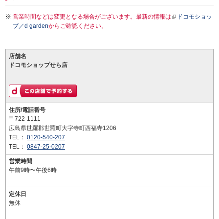
営業時間などは変更となる場合がございます。最新の情報は
ドコモショッ
プ／d garden
からご確認ください。
店舗名
ドコモショップせら店
住所/電話番号
〒722-1111
広島県世羅郡世羅町大字寺町西福寺1206
TEL：
0120-540-207
TEL：
0847-25-0207
営業時間
午前9時〜午後6時
定休日
無休