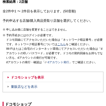
検索結果：2店舗
全2件中1 〜 2件目を表示しております。(50音順)
予約申込する店舗/購入商品受取り店舗を選択してください。
申し込み後に店舗を変更することはできません。
予約手続きにはログインが必要です。
ドコモ回線にてアクセスいただいた場合は「ネットワーク暗証番号」が必要
です。ネットワーク暗証番号については
こちら
をご確認ください。
Wi-Fiまたはご自宅のインターネット環境にてアクセスいただいた場合は「d
アカウントのID／パスワード」が必要です。ドコモの契約回線をお持ちでな
い方も、dアカウントの発行が可能です。
dアカウントの発行・確認は「
dアカウント発行
」でご確認ください。
ドコモショップを表示
量販店などを表示
ドコモショップ