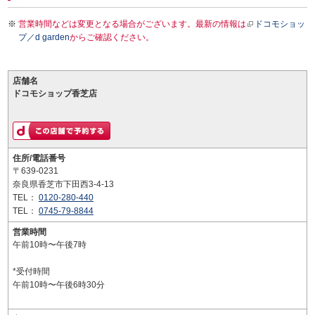
営業時間などは変更となる場合がございます。最新の情報は
ドコモショッ
プ／d garden
からご確認ください。
店舗名
ドコモショップ香芝店
住所/電話番号
〒639-0231
奈良県香芝市下田西3-4-13
TEL：
0120-280-440
TEL：
0745-79-8844
営業時間
午前10時〜午後7時
*受付時間
午前10時〜午後6時30分