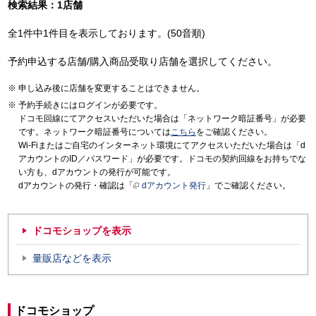
検索結果：1店舗
全1件中1件目を表示しております。(50音順)
予約申込する店舗/購入商品受取り店舗を選択してください。
申し込み後に店舗を変更することはできません。
予約手続きにはログインが必要です。
ドコモ回線にてアクセスいただいた場合は「ネットワーク暗証番号」が必要
です。ネットワーク暗証番号については
こちら
をご確認ください。
Wi-Fiまたはご自宅のインターネット環境にてアクセスいただいた場合は「d
アカウントのID／パスワード」が必要です。ドコモの契約回線をお持ちでな
い方も、dアカウントの発行が可能です。
dアカウントの発行・確認は「
dアカウント発行
」でご確認ください。
ドコモショップを表示
量販店などを表示
ドコモショップ