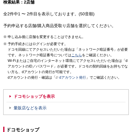
検索結果：2店舗
全2件中1 〜 2件目を表示しております。(50音順)
予約申込する店舗/購入商品受取り店舗を選択してください。
申し込み後に店舗を変更することはできません。
予約手続きにはログインが必要です。
ドコモ回線にてアクセスいただいた場合は「ネットワーク暗証番号」が必要
です。ネットワーク暗証番号については
こちら
をご確認ください。
Wi-Fiまたはご自宅のインターネット環境にてアクセスいただいた場合は「d
アカウントのID／パスワード」が必要です。ドコモの契約回線をお持ちでな
い方も、dアカウントの発行が可能です。
dアカウントの発行・確認は「
dアカウント発行
」でご確認ください。
ドコモショップを表示
量販店などを表示
ドコモショップ