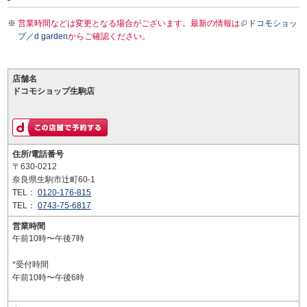
営業時間などは変更となる場合がございます。最新の情報は
ドコモショッ
プ／d garden
からご確認ください。
店舗名
ドコモショップ生駒店
住所/電話番号
〒630-0212
奈良県生駒市辻町60-1
TEL：
0120-176-815
TEL：
0743-75-6817
営業時間
午前10時〜午後7時
*受付時間
午前10時〜午後6時