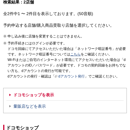
検索結果：2店舗
全2件中1 〜 2件目を表示しております。(50音順)
予約申込する店舗/購入商品受取り店舗を選択してください。
申し込み後に店舗を変更することはできません。
予約手続きにはログインが必要です。
ドコモ回線にてアクセスいただいた場合は「ネットワーク暗証番号」が必要
です。ネットワーク暗証番号については
こちら
をご確認ください。
Wi-Fiまたはご自宅のインターネット環境にてアクセスいただいた場合は「d
アカウントのID／パスワード」が必要です。ドコモの契約回線をお持ちでな
い方も、dアカウントの発行が可能です。
dアカウントの発行・確認は「
dアカウント発行
」でご確認ください。
ドコモショップを表示
量販店などを表示
ドコモショップ