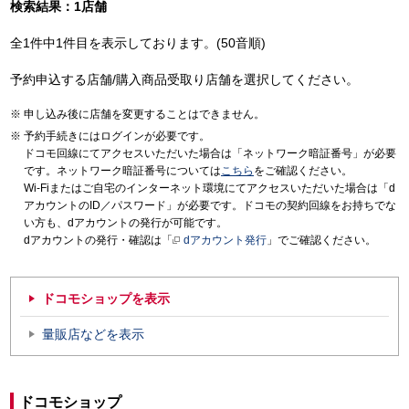
検索結果：1店舗
全1件中1件目を表示しております。(50音順)
予約申込する店舗/購入商品受取り店舗を選択してください。
申し込み後に店舗を変更することはできません。
予約手続きにはログインが必要です。
ドコモ回線にてアクセスいただいた場合は「ネットワーク暗証番号」が必要
です。ネットワーク暗証番号については
こちら
をご確認ください。
Wi-Fiまたはご自宅のインターネット環境にてアクセスいただいた場合は「d
アカウントのID／パスワード」が必要です。ドコモの契約回線をお持ちでな
い方も、dアカウントの発行が可能です。
dアカウントの発行・確認は「
dアカウント発行
」でご確認ください。
ドコモショップを表示
量販店などを表示
ドコモショップ