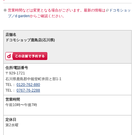
営業時間などは変更となる場合がございます。最新の情報は
ドコモショッ
プ／d garden
からご確認ください。
店舗名
ドコモショップ鹿島店(石川県)
住所/電話番号
〒929-1721
石川県鹿島郡中能登町井田と部1-1
TEL：
0120-762-880
TEL：
0767-76-2288
営業時間
午前10時〜午後7時
定休日
第2水曜