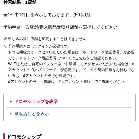
検索結果：1店舗
全1件中1件目を表示しております。(50音順)
予約申込する店舗/購入商品受取り店舗を選択してください。
申し込み後に店舗を変更することはできません。
予約手続きにはログインが必要です。
ドコモ回線にてアクセスいただいた場合は「ネットワーク暗証番号」が必要
です。ネットワーク暗証番号については
こちら
をご確認ください。
Wi-Fiまたはご自宅のインターネット環境にてアクセスいただいた場合は「d
アカウントのID／パスワード」が必要です。ドコモの契約回線をお持ちでな
い方も、dアカウントの発行が可能です。
dアカウントの発行・確認は「
dアカウント発行
」でご確認ください。
ドコモショップを表示
量販店などを表示
ドコモショップ