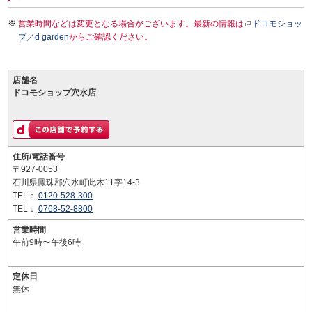
営業時間などは変更となる場合がございます。最新の情報は
ドコモショッ
プ／d garden
からご確認ください。
店舗名
ドコモショップ穴水店
住所/電話番号
〒927-0053
石川県鳳珠郡穴水町此木11字14-3
TEL：
0120-528-300
TEL：
0768-52-8800
営業時間
午前9時〜午後6時
定休日
無休