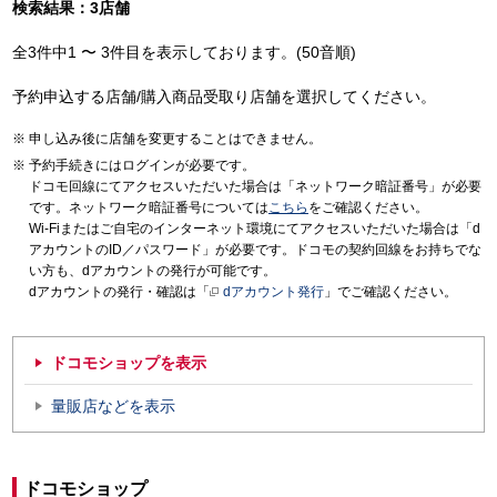
検索結果：3店舗
全3件中1 〜 3件目を表示しております。(50音順)
予約申込する店舗/購入商品受取り店舗を選択してください。
申し込み後に店舗を変更することはできません。
予約手続きにはログインが必要です。
ドコモ回線にてアクセスいただいた場合は「ネットワーク暗証番号」が必要
です。ネットワーク暗証番号については
こちら
をご確認ください。
Wi-Fiまたはご自宅のインターネット環境にてアクセスいただいた場合は「d
アカウントのID／パスワード」が必要です。ドコモの契約回線をお持ちでな
い方も、dアカウントの発行が可能です。
dアカウントの発行・確認は「
dアカウント発行
」でご確認ください。
ドコモショップを表示
量販店などを表示
ドコモショップ