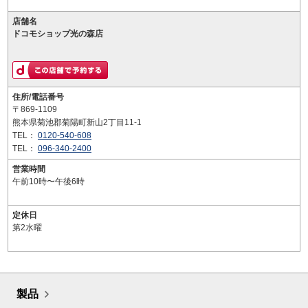
店舗名
ドコモショップ光の森店
住所/電話番号
〒869-1109
熊本県菊池郡菊陽町新山2丁目11-1
TEL：
0120-540-608
TEL：
096-340-2400
営業時間
午前10時〜午後6時
定休日
第2水曜
製品