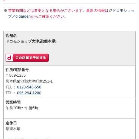
営業時間などは変更となる場合がございます。最新の情報は
ドコモショッ
プ／d garden
からご確認ください。
店舗名
ドコモショップ大津店(熊本県)
住所/電話番号
〒869-1235
熊本県菊池郡大津町室251-1
TEL：
0120-548-556
TEL：
096-294-1200
営業時間
午前10時〜午後6時
定休日
毎週木曜