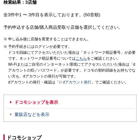
検索結果：3店舗
全3件中1 〜 3件目を表示しております。(50音順)
予約申込する店舗/購入商品受取り店舗を選択してください。
申し込み後に店舗を変更することはできません。
予約手続きにはログインが必要です。
ドコモ回線にてアクセスいただいた場合は「ネットワーク暗証番号」が必要
です。ネットワーク暗証番号については
こちら
をご確認ください。
Wi-Fiまたはご自宅のインターネット環境にてアクセスいただいた場合は「d
アカウントのID／パスワード」が必要です。ドコモの契約回線をお持ちでな
い方も、dアカウントの発行が可能です。
dアカウントの発行・確認は「
dアカウント発行
」でご確認ください。
ドコモショップを表示
量販店などを表示
ドコモショップ