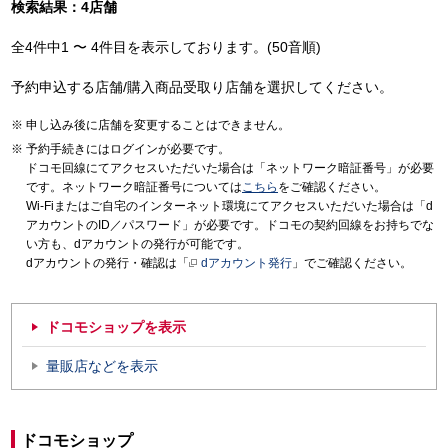
検索結果：4店舗
全4件中1 〜 4件目を表示しております。(50音順)
予約申込する店舗/購入商品受取り店舗を選択してください。
申し込み後に店舗を変更することはできません。
予約手続きにはログインが必要です。
ドコモ回線にてアクセスいただいた場合は「ネットワーク暗証番号」が必要
です。ネットワーク暗証番号については
こちら
をご確認ください。
Wi-Fiまたはご自宅のインターネット環境にてアクセスいただいた場合は「d
アカウントのID／パスワード」が必要です。ドコモの契約回線をお持ちでな
い方も、dアカウントの発行が可能です。
dアカウントの発行・確認は「
dアカウント発行
」でご確認ください。
ドコモショップを表示
量販店などを表示
ドコモショップ