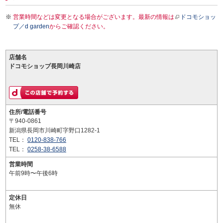
営業時間などは変更となる場合がございます。最新の情報は
ドコモショッ
プ／d garden
からご確認ください。
店舗名
ドコモショップ長岡川崎店
住所/電話番号
〒940-0861
新潟県長岡市川崎町字野口1282-1
TEL：
0120-838-766
TEL：
0258-38-6588
営業時間
午前9時〜午後6時
定休日
無休