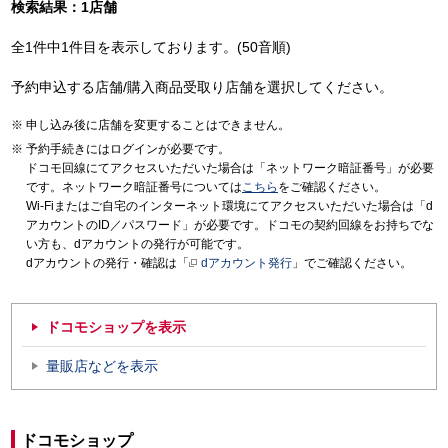
検索結果：1店舗
全1件中1件目を表示しております。(50音順)
予約申込する店舗/購入商品受取り店舗を選択してください。
申し込み後に店舗を変更することはできません。
予約手続きにはログインが必要です。
ドコモ回線にてアクセスいただいた場合は「ネットワーク暗証番号」が必要
です。ネットワーク暗証番号については
こちら
をご確認ください。
Wi-Fiまたはご自宅のインターネット環境にてアクセスいただいた場合は「d
アカウントのID／パスワード」が必要です。ドコモの契約回線をお持ちでな
い方も、dアカウントの発行が可能です。
dアカウントの発行・確認は「
dアカウント発行
」でご確認ください。
ドコモショップを表示
量販店などを表示
ドコモショップ