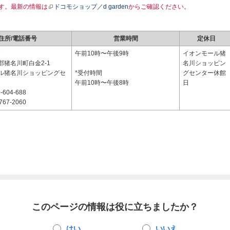
す。最新の情報は
ドコモショップ／d garden
からご確認ください。
住所/電話番号
営業時間
定休日
7
午前10時〜午後9時
イオンモール猪
郡猪名川町白金2-1
名川ショッピン
ル猪名川ショッピングセ
*受付時間
グセンター休館
午前10時〜午後8時
日
-604-688
767-2060
このページの情報は役に立ちましたか？
はい
いいえ