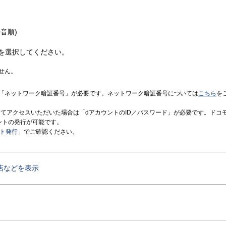
音順)
を選択してください。
せん。
「ネットワーク暗証番号」が必要です。ネットワーク暗証番号については
こちら
を
境にてアクセスいただいた場合は「dアカウントのID／パスワード」が必要です。ドコ
ントの発行が可能です。
ント発行
」でご確認ください。
店などを表示