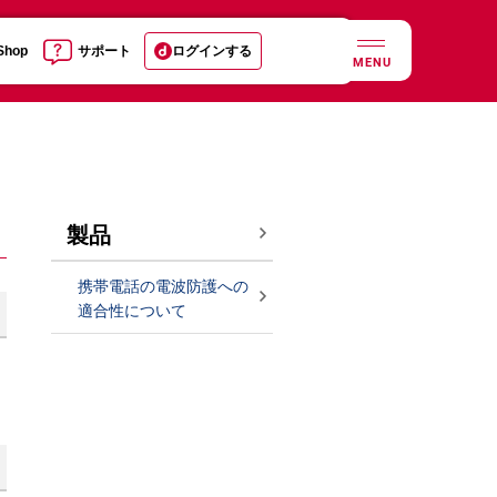
 Shop
サポート
ログインする
MENU
製品
携帯電話の電波防護への
適合性について