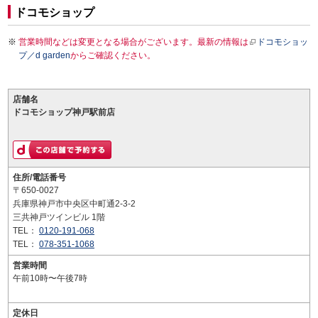
ドコモショップ
営業時間などは変更となる場合がございます。最新の情報は
ドコモショッ
プ／d garden
からご確認ください。
店舗名
ドコモショップ神戸駅前店
住所/電話番号
〒650-0027
兵庫県神戸市中央区中町通2-3-2
三共神戸ツインビル 1階
TEL：
0120-191-068
TEL：
078-351-1068
営業時間
午前10時〜午後7時
定休日