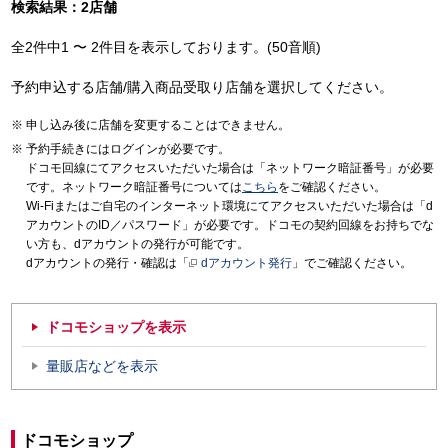
検索結果：2店舗
全2件中1 〜 2件目を表示しております。(50音順)
予約申込する店舗/購入商品受取り店舗を選択してください。
申し込み後に店舗を変更することはできません。
予約手続きにはログインが必要です。
ドコモ回線にてアクセスいただいた場合は「ネットワーク暗証番号」が必要
です。ネットワーク暗証番号については
こちら
をご確認ください。
Wi-Fiまたはご自宅のインターネット環境にてアクセスいただいた場合は「d
アカウントのID／パスワード」が必要です。ドコモの契約回線をお持ちでな
い方も、dアカウントの発行が可能です。
dアカウントの発行・確認は「
dアカウント発行
」でご確認ください。
ドコモショップを表示
量販店などを表示
ドコモショップ