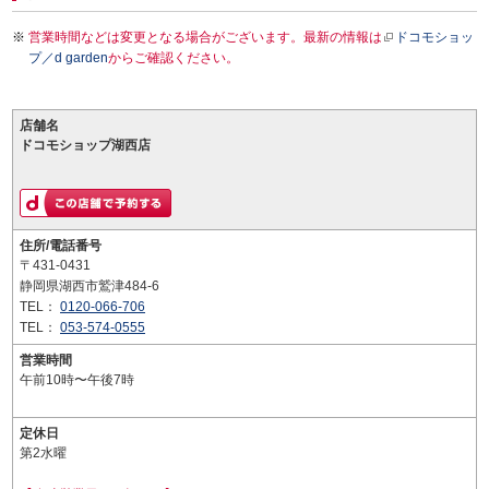
営業時間などは変更となる場合がございます。最新の情報は
ドコモショッ
プ／d garden
からご確認ください。
店舗名
ドコモショップ湖西店
住所/電話番号
〒431-0431
静岡県湖西市鷲津484-6
TEL：
0120-066-706
TEL：
053-574-0555
営業時間
午前10時〜午後7時
定休日
第2水曜