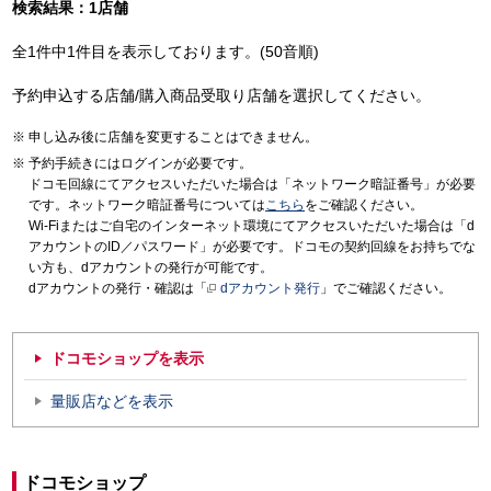
検索結果：1店舗
全1件中1件目を表示しております。(50音順)
予約申込する店舗/購入商品受取り店舗を選択してください。
申し込み後に店舗を変更することはできません。
予約手続きにはログインが必要です。
ドコモ回線にてアクセスいただいた場合は「ネットワーク暗証番号」が必要
です。ネットワーク暗証番号については
こちら
をご確認ください。
Wi-Fiまたはご自宅のインターネット環境にてアクセスいただいた場合は「d
アカウントのID／パスワード」が必要です。ドコモの契約回線をお持ちでな
い方も、dアカウントの発行が可能です。
dアカウントの発行・確認は「
dアカウント発行
」でご確認ください。
ドコモショップを表示
量販店などを表示
ドコモショップ