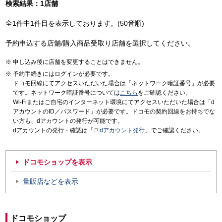
検索結果：1店舗
全1件中1件目を表示しております。(50音順)
予約申込する店舗/購入商品受取り店舗を選択してください。
申し込み後に店舗を変更することはできません。
予約手続きにはログインが必要です。
ドコモ回線にてアクセスいただいた場合は「ネットワーク暗証番号」が必要
です。ネットワーク暗証番号については
こちら
をご確認ください。
Wi-Fiまたはご自宅のインターネット環境にてアクセスいただいた場合は「d
アカウントのID／パスワード」が必要です。ドコモの契約回線をお持ちでな
い方も、dアカウントの発行が可能です。
dアカウントの発行・確認は「
dアカウント発行
」でご確認ください。
ドコモショップを表示
量販店などを表示
ドコモショップ