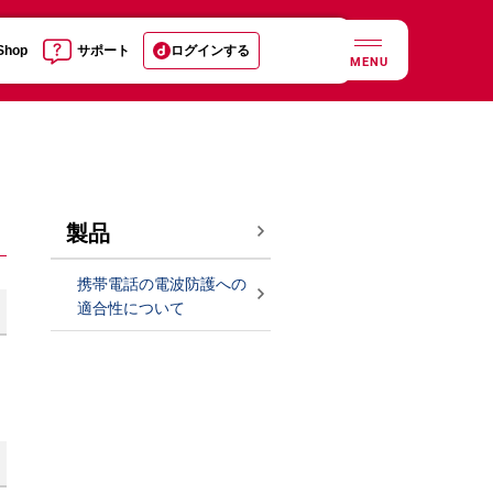
 Shop
サポート
ログインする
MENU
製品
携帯電話の電波防護への
適合性について