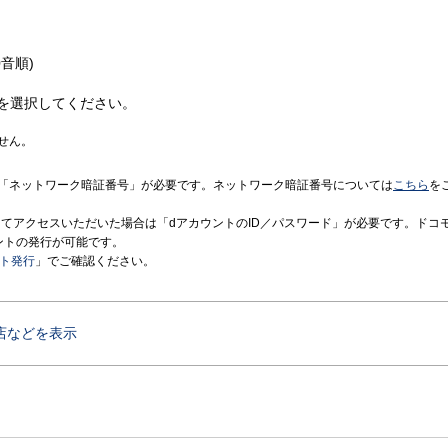
音順)
を選択してください。
せん。
「ネットワーク暗証番号」が必要です。ネットワーク暗証番号については
こちら
を
境にてアクセスいただいた場合は「dアカウントのID／パスワード」が必要です。ドコ
ントの発行が可能です。
ント発行
」でご確認ください。
店などを表示