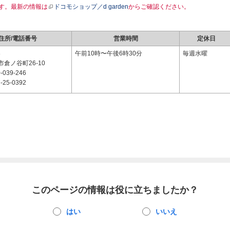
す。最新の情報は
ドコモショップ／d garden
からご確認ください。
住所/電話番号
営業時間
定休日
8
午前10時〜午後6時30分
毎週水曜
倉ノ谷町26-10
-039-246
-25-0392
このページの情報は役に立ちましたか？
はい
いいえ