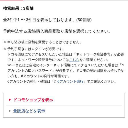
検索結果：3店舗
全3件中1 〜 3件目を表示しております。(50音順)
予約申込する店舗/購入商品受取り店舗を選択してください。
申し込み後に店舗を変更することはできません。
予約手続きにはログインが必要です。
ドコモ回線にてアクセスいただいた場合は「ネットワーク暗証番号」が必要
です。ネットワーク暗証番号については
こちら
をご確認ください。
Wi-Fiまたはご自宅のインターネット環境にてアクセスいただいた場合は「d
アカウントのID／パスワード」が必要です。ドコモの契約回線をお持ちでな
い方も、dアカウントの発行が可能です。
dアカウントの発行・確認は「
dアカウント発行
」でご確認ください。
ドコモショップを表示
量販店などを表示