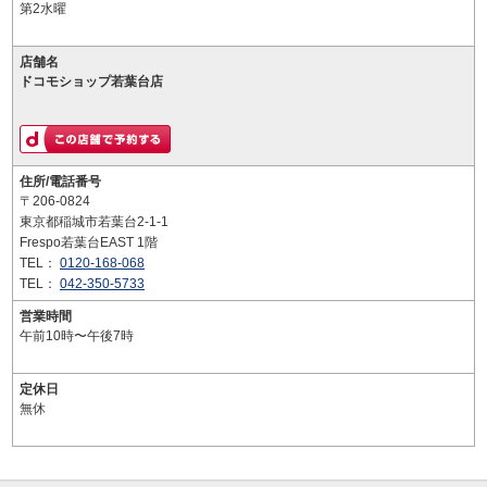
第2水曜
店舗名
ドコモショップ若葉台店
住所/電話番号
〒206-0824
東京都稲城市若葉台2-1-1
Frespo若葉台EAST 1階
TEL：
0120-168-068
TEL：
042-350-5733
営業時間
午前10時〜午後7時
定休日
無休