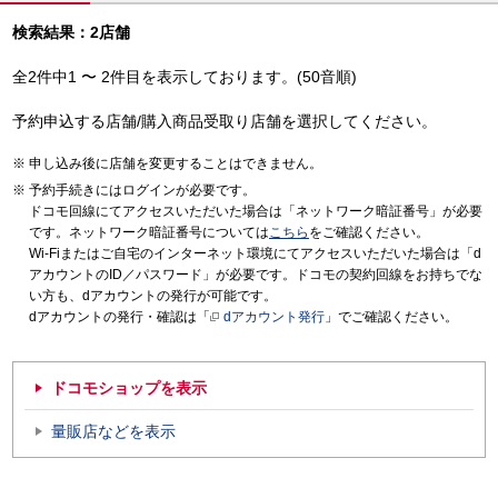
検索結果：2店舗
全2件中1 〜 2件目を表示しております。(50音順)
予約申込する店舗/購入商品受取り店舗を選択してください。
申し込み後に店舗を変更することはできません。
予約手続きにはログインが必要です。
ドコモ回線にてアクセスいただいた場合は「ネットワーク暗証番号」が必要
です。ネットワーク暗証番号については
こちら
をご確認ください。
Wi-Fiまたはご自宅のインターネット環境にてアクセスいただいた場合は「d
アカウントのID／パスワード」が必要です。ドコモの契約回線をお持ちでな
い方も、dアカウントの発行が可能です。
dアカウントの発行・確認は「
dアカウント発行
」でご確認ください。
ドコモショップを表示
量販店などを表示