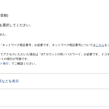
音順)
を選択してください。
せん。
「ネットワーク暗証番号」が必要です。ネットワーク暗証番号については
こちら
を
境にてアクセスいただいた場合は「dアカウントのID／パスワード」が必要です。ドコ
ントの発行が可能です。
ント発行
」でご確認ください。
店などを表示