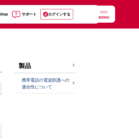
 Shop
サポート
ログインする
MENU
製品
携帯電話の電波防護への
適合性について