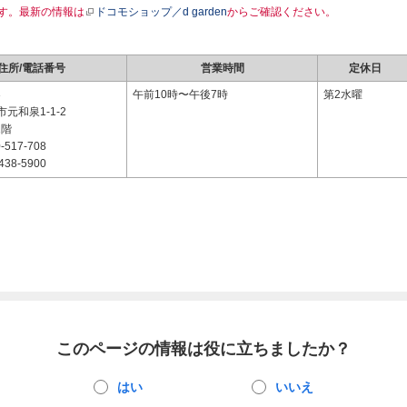
す。最新の情報は
ドコモショップ／d garden
からご確認ください。
住所/電話番号
営業時間
定休日
3
午前10時〜午後7時
第2水曜
元和泉1-1-2
1階
-517-708
438-5900
このページの情報は役に立ちましたか？
はい
いいえ