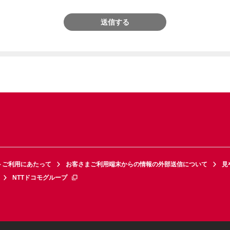
送信する
トご利用にあたって
お客さまご利用端末からの情報の外部送信について
見
NTTドコモグループ