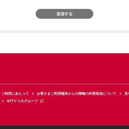
送信する
トご利用にあたって
お客さまご利用端末からの情報の外部送信について
見
NTTドコモグループ