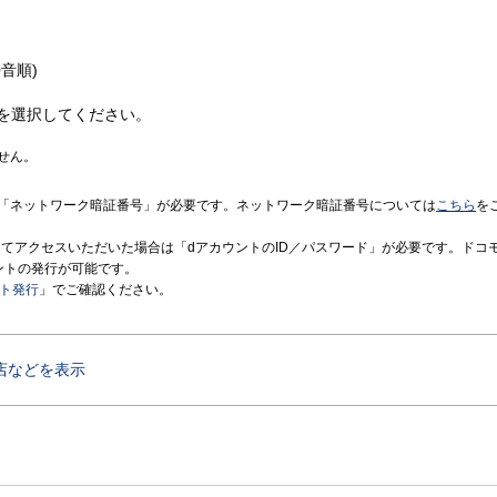
音順)
を選択してください。
せん。
「ネットワーク暗証番号」が必要です。ネットワーク暗証番号については
こちら
を
境にてアクセスいただいた場合は「dアカウントのID／パスワード」が必要です。ドコ
ントの発行が可能です。
ント発行
」でご確認ください。
店などを表示