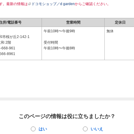
す。最新の情報は
ドコモショップ／d garden
からご確認ください。
住所/電話番号
営業時間
定休日
2
午前10時〜午後9時
無休
市桜が丘2-142-1
大和 2階
受付時間
-668-961
午前10時〜午後8時
566-8961
このページの情報は役に立ちましたか？
はい
いいえ