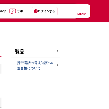
 Shop
サポート
ログインする
MENU
製品
携帯電話の電波防護への
適合性について