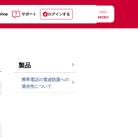
 Shop
サポート
ログインする
MENU
製品
携帯電話の電波防護への
適合性について