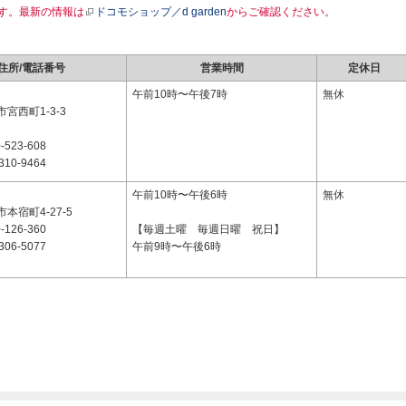
す。最新の情報は
ドコモショップ／d garden
からご確認ください。
住所/電話番号
営業時間
定休日
2
午前10時〜午後7時
無休
宮西町1-3-3
-523-608
310-9464
2
午前10時〜午後6時
無休
本宿町4-27-5
-126-360
【毎週土曜 毎週日曜 祝日】
306-5077
午前9時〜午後6時