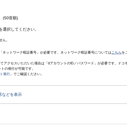
(50音順)
を選択してください。
せん。
「ネットワーク暗証番号」が必要です。ネットワーク暗証番号については
こちら
を
境にてアクセスいただいた場合は「dアカウントのID／パスワード」が必要です。ドコ
ントの発行が可能です。
ント発行
」でご確認ください。
店などを表示