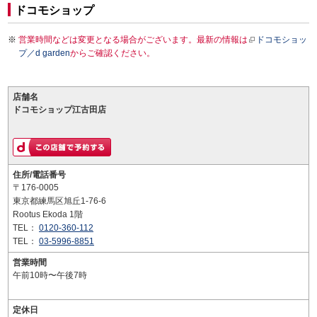
ドコモショップ
営業時間などは変更となる場合がございます。最新の情報は
ドコモショッ
プ／d garden
からご確認ください。
店舗名
ドコモショップ江古田店
住所/電話番号
〒176-0005
東京都練馬区旭丘1-76-6
Rootus Ekoda 1階
TEL：
0120-360-112
TEL：
03-5996-8851
営業時間
午前10時〜午後7時
定休日