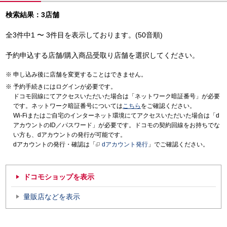
検索結果：3店舗
全3件中1 〜 3件目を表示しております。(50音順)
予約申込する店舗/購入商品受取り店舗を選択してください。
申し込み後に店舗を変更することはできません。
予約手続きにはログインが必要です。
ドコモ回線にてアクセスいただいた場合は「ネットワーク暗証番号」が必要
です。ネットワーク暗証番号については
こちら
をご確認ください。
Wi-Fiまたはご自宅のインターネット環境にてアクセスいただいた場合は「d
アカウントのID／パスワード」が必要です。ドコモの契約回線をお持ちでな
い方も、dアカウントの発行が可能です。
dアカウントの発行・確認は「
dアカウント発行
」でご確認ください。
ドコモショップを表示
量販店などを表示