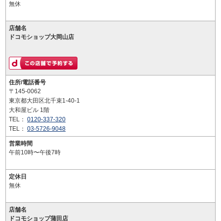
無休
店舗名
ドコモショップ大岡山店
住所/電話番号
〒145-0062
東京都大田区北千束1-40-1
大和屋ビル 1階
TEL：
0120-337-320
TEL：
03-5726-9048
営業時間
午前10時〜午後7時
定休日
無休
店舗名
ドコモショップ蒲田店