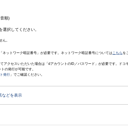
音順)
を選択してください。
せん。
「ネットワーク暗証番号」が必要です。ネットワーク暗証番号については
こちら
を
境にてアクセスいただいた場合は「dアカウントのID／パスワード」が必要です。ドコ
ントの発行が可能です。
ント発行
」でご確認ください。
店などを表示