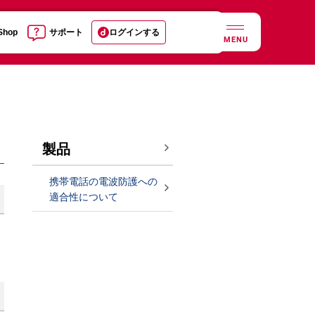
 Shop
サポート
ログインする
MENU
製品
携帯電話の電波防護への
適合性について