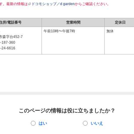
す。最新の情報は
ドコモショップ／d garden
からご確認ください。
住所/電話番号
営業時間
定休日
4
午前10時〜午後7時
無休
森字台452-7
-187-360
-24-6616
このページの情報は役に立ちましたか？
はい
いいえ