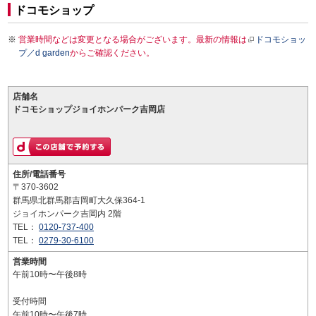
ドコモショップ
営業時間などは変更となる場合がございます。最新の情報は
ドコモショッ
プ／d garden
からご確認ください。
店舗名
ドコモショップジョイホンパーク吉岡店
住所/電話番号
〒370-3602
群馬県北群馬郡吉岡町大久保364-1
ジョイホンパーク吉岡内 2階
TEL：
0120-737-400
TEL：
0279-30-6100
営業時間
午前10時〜午後8時
受付時間
午前10時〜午後7時