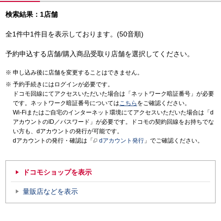
検索結果：1店舗
全1件中1件目を表示しております。(50音順)
予約申込する店舗/購入商品受取り店舗を選択してください。
申し込み後に店舗を変更することはできません。
予約手続きにはログインが必要です。
ドコモ回線にてアクセスいただいた場合は「ネットワーク暗証番号」が必要
です。ネットワーク暗証番号については
こちら
をご確認ください。
Wi-Fiまたはご自宅のインターネット環境にてアクセスいただいた場合は「d
アカウントのID／パスワード」が必要です。ドコモの契約回線をお持ちでな
い方も、dアカウントの発行が可能です。
dアカウントの発行・確認は「
dアカウント発行
」でご確認ください。
ドコモショップを表示
量販店などを表示