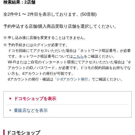
検索結果：2店舗
全2件中1 〜 2件目を表示しております。(50音順)
予約申込する店舗/購入商品受取り店舗を選択してください。
申し込み後に店舗を変更することはできません。
予約手続きにはログインが必要です。
ドコモ回線にてアクセスいただいた場合は「ネットワーク暗証番号」が必要
です。ネットワーク暗証番号については
こちら
をご確認ください。
Wi-Fiまたはご自宅のインターネット環境にてアクセスいただいた場合は「d
アカウントのID／パスワード」が必要です。ドコモの契約回線をお持ちでな
い方も、dアカウントの発行が可能です。
dアカウントの発行・確認は「
dアカウント発行
」でご確認ください。
ドコモショップを表示
量販店などを表示
ドコモショップ