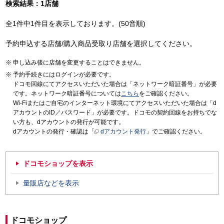
検索結果：1店舗
全1件中1件目を表示しております。(50音順)
予約申込する店舗/購入商品受取り店舗を選択してください。
申し込み後に店舗を変更することはできません。
予約手続きにはログインが必要です。
ドコモ回線にてアクセスいただいた場合は「ネットワーク暗証番号」が必要
です。ネットワーク暗証番号については
こちら
をご確認ください。
Wi-Fiまたはご自宅のインターネット環境にてアクセスいただいた場合は「d
アカウントのID／パスワード」が必要です。ドコモの契約回線をお持ちでな
い方も、dアカウントの発行が可能です。
dアカウントの発行・確認は「
dアカウント発行
」でご確認ください。
ドコモショップを表示
量販店などを表示
ドコモショップ