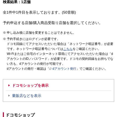
検索結果：1店舗
全1件中1件目を表示しております。(50音順)
予約申込する店舗/購入商品受取り店舗を選択してください。
申し込み後に店舗を変更することはできません。
予約手続きにはログインが必要です。
ドコモ回線にてアクセスいただいた場合は「ネットワーク暗証番号」が必要
です。ネットワーク暗証番号については
こちら
をご確認ください。
Wi-Fiまたはご自宅のインターネット環境にてアクセスいただいた場合は「d
アカウントのID／パスワード」が必要です。ドコモの契約回線をお持ちでな
い方も、dアカウントの発行が可能です。
dアカウントの発行・確認は「
dアカウント発行
」でご確認ください。
ドコモショップを表示
量販店などを表示
ドコモショップ