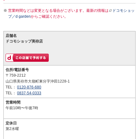
営業時間などは変更となる場合がございます。最新の情報は
ドコモショッ
プ／d garden
からご確認ください。
店舗名
ドコモショップ美祢店
住所/電話番号
〒759-2212
山口県美祢市大嶺町東分字沖田1228-1
TEL：
0120-876-680
TEL：
0837-54-0333
営業時間
午前10時〜午後7時
定休日
第2水曜