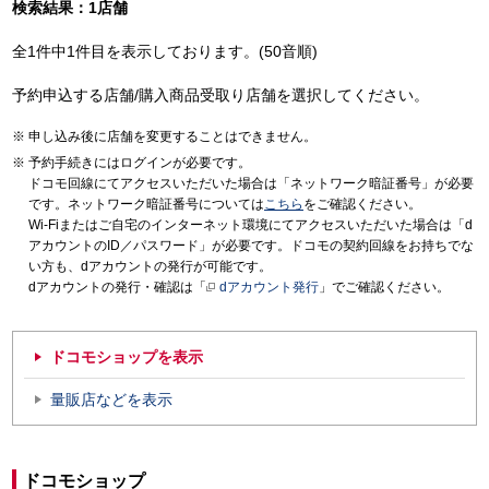
検索結果：1店舗
全1件中1件目を表示しております。(50音順)
予約申込する店舗/購入商品受取り店舗を選択してください。
申し込み後に店舗を変更することはできません。
予約手続きにはログインが必要です。
ドコモ回線にてアクセスいただいた場合は「ネットワーク暗証番号」が必要
です。ネットワーク暗証番号については
こちら
をご確認ください。
Wi-Fiまたはご自宅のインターネット環境にてアクセスいただいた場合は「d
アカウントのID／パスワード」が必要です。ドコモの契約回線をお持ちでな
い方も、dアカウントの発行が可能です。
dアカウントの発行・確認は「
dアカウント発行
」でご確認ください。
ドコモショップを表示
量販店などを表示
ドコモショップ