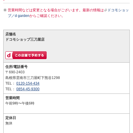
営業時間などは変更となる場合がございます。最新の情報は
ドコモショッ
プ／d garden
からご確認ください。
店舗名
ドコモショップ三刀屋店
住所/電話番号
〒690-2403
島根県雲南市三刀屋町下熊谷1298
TEL：
0120-154-434
TEL：
0854-45-9300
営業時間
午前9時〜午後6時
定休日
無休