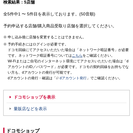
検索結果：5店舗
全5件中1 〜 5件目を表示しております。(50音順)
予約申込する店舗/購入商品受取り店舗を選択してください。
申し込み後に店舗を変更することはできません。
予約手続きにはログインが必要です。
ドコモ回線にてアクセスいただいた場合は「ネットワーク暗証番号」が必要
です。ネットワーク暗証番号については
こちら
をご確認ください。
Wi-Fiまたはご自宅のインターネット環境にてアクセスいただいた場合は「d
アカウントのID／パスワード」が必要です。ドコモの契約回線をお持ちでな
い方も、dアカウントの発行が可能です。
dアカウントの発行・確認は「
dアカウント発行
」でご確認ください。
ドコモショップを表示
量販店などを表示
ドコモショップ