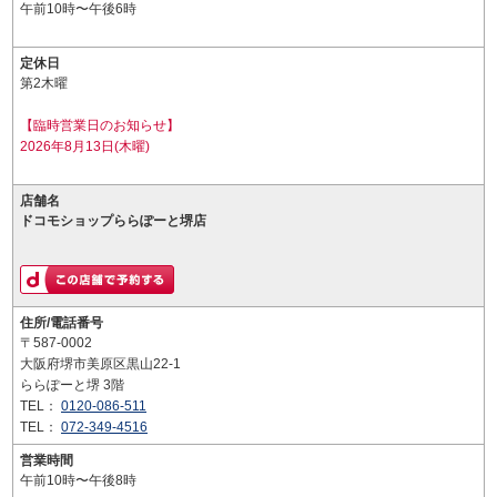
午前10時〜午後6時
定休日
第2木曜
【臨時営業日のお知らせ】
2026年8月13日(木曜)
店舗名
ドコモショップららぽーと堺店
住所/電話番号
〒587-0002
大阪府堺市美原区黒山22-1
ららぽーと堺 3階
TEL：
0120-086-511
TEL：
072-349-4516
営業時間
午前10時〜午後8時