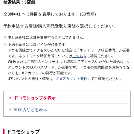
検索結果：3店舗
全3件中1 〜 3件目を表示しております。(50音順)
予約申込する店舗/購入商品受取り店舗を選択してください。
申し込み後に店舗を変更することはできません。
予約手続きにはログインが必要です。
ドコモ回線にてアクセスいただいた場合は「ネットワーク暗証番号」が必要
です。ネットワーク暗証番号については
こちら
をご確認ください。
Wi-Fiまたはご自宅のインターネット環境にてアクセスいただいた場合は「d
アカウントのID／パスワード」が必要です。ドコモの契約回線をお持ちでな
い方も、dアカウントの発行が可能です。
dアカウントの発行・確認は「
dアカウント発行
」でご確認ください。
ドコモショップを表示
量販店などを表示
ドコモショップ