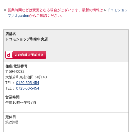
営業時間などは変更となる場合がございます。最新の情報は
ドコモショッ
プ／d garden
からご確認ください。
店舗名
ドコモショップ和泉中央店
住所/電話番号
〒594-0032
大阪府和泉市池田下町143
TEL：
0120-305-454
TEL：
0725-50-5454
営業時間
午前10時〜午後7時
定休日
第2水曜