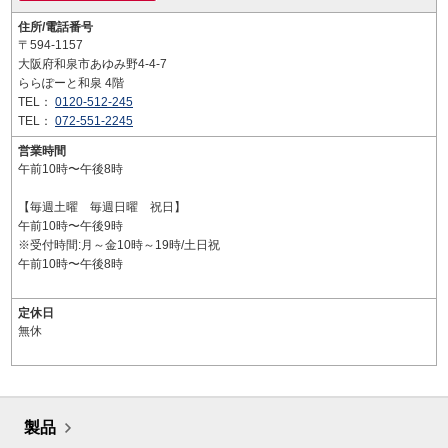
住所/電話番号
〒594-1157
大阪府和泉市あゆみ野4-4-7
ららぽーと和泉 4階
TEL：
0120-512-245
TEL：
072-551-2245
営業時間
午前10時〜午後8時
【毎週土曜 毎週日曜 祝日】
午前10時〜午後9時
※受付時間:月～金10時～19時/土日祝
午前10時〜午後8時
定休日
無休
製品