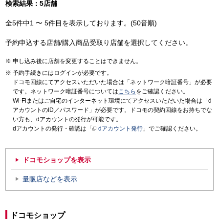
検索結果：5店舗
全5件中1 〜 5件目を表示しております。(50音順)
予約申込する店舗/購入商品受取り店舗を選択してください。
申し込み後に店舗を変更することはできません。
予約手続きにはログインが必要です。
ドコモ回線にてアクセスいただいた場合は「ネットワーク暗証番号」が必要
です。ネットワーク暗証番号については
こちら
をご確認ください。
Wi-Fiまたはご自宅のインターネット環境にてアクセスいただいた場合は「d
アカウントのID／パスワード」が必要です。ドコモの契約回線をお持ちでな
い方も、dアカウントの発行が可能です。
dアカウントの発行・確認は「
dアカウント発行
」でご確認ください。
ドコモショップを表示
量販店などを表示
ドコモショップ