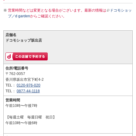
営業時間などは変更となる場合がございます。最新の情報は
ドコモショッ
プ／d garden
からご確認ください。
店舗名
ドコモショップ坂出店
住所/電話番号
〒762-0057
香川県坂出市宮下町4-2
TEL：
0120-976-020
TEL：
0877-44-1118
営業時間
午前10時〜午後7時
【毎週土曜 毎週日曜 祝日】
午前10時〜午後6時