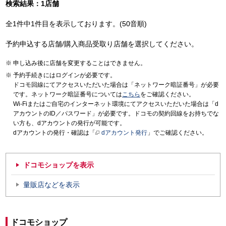
検索結果：1店舗
全1件中1件目を表示しております。(50音順)
予約申込する店舗/購入商品受取り店舗を選択してください。
申し込み後に店舗を変更することはできません。
予約手続きにはログインが必要です。
ドコモ回線にてアクセスいただいた場合は「ネットワーク暗証番号」が必要
です。ネットワーク暗証番号については
こちら
をご確認ください。
Wi-Fiまたはご自宅のインターネット環境にてアクセスいただいた場合は「d
アカウントのID／パスワード」が必要です。ドコモの契約回線をお持ちでな
い方も、dアカウントの発行が可能です。
dアカウントの発行・確認は「
dアカウント発行
」でご確認ください。
ドコモショップを表示
量販店などを表示
ドコモショップ