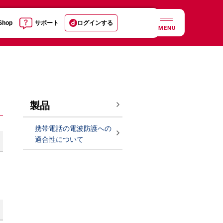
 Shop
サポート
ログインする
MENU
製品
携帯電話の電波防護への
適合性について