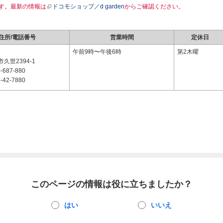
す。最新の情報は
ドコモショップ／d garden
からご確認ください。
住所/電話番号
営業時間
定休日
1
午前9時〜午後6時
第2木曜
久世2394-1
-687-880
-42-7880
このページの情報は役に立ちましたか？
はい
いいえ