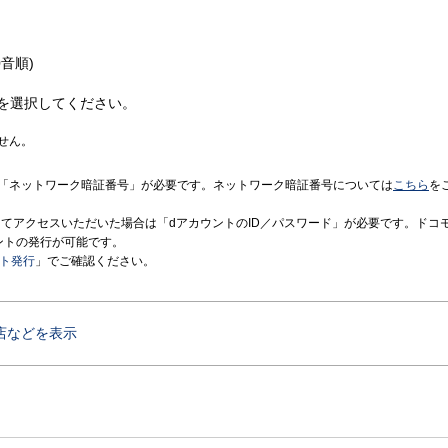
音順)
を選択してください。
せん。
「ネットワーク暗証番号」が必要です。ネットワーク暗証番号については
こちら
を
境にてアクセスいただいた場合は「dアカウントのID／パスワード」が必要です。ドコ
ントの発行が可能です。
ント発行
」でご確認ください。
店などを表示