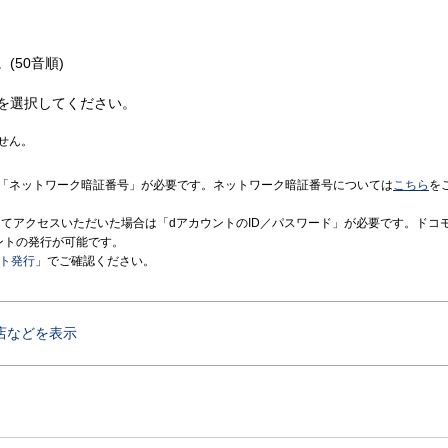
(50音順)
を選択してください。
せん。
「ネットワーク暗証番号」が必要です。ネットワーク暗証番号については
こちら
を
境にてアクセスいただいた場合は「dアカウントのID／パスワード」が必要です。ドコ
ントの発行が可能です。
ント発行
」でご確認ください。
店などを表示