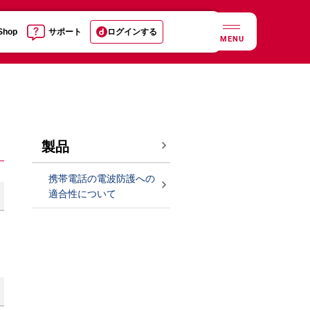
 Shop
サポート
ログインする
MENU
製品
携帯電話の電波防護への
適合性について