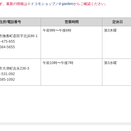
す。最新の情報は
ドコモショップ／d garden
からご確認ください。
住所/電話番号
営業時間
定休日
2
午前9時〜午後6時
第3木曜
市撫養町斎田字北浜86-1
-475-655
684-5655
2
午前10時〜午後7時
第3水曜
大津町吉永236-3
-531-092
685-1092