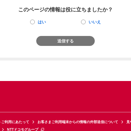
このページの情報は役に立ちましたか？
はい
いいえ
送信する
トご利用にあたって
お客さまご利用端末からの情報の外部送信について
見
NTTドコモグループ