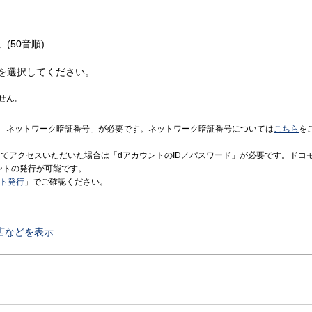
(50音順)
を選択してください。
せん。
「ネットワーク暗証番号」が必要です。ネットワーク暗証番号については
こちら
を
境にてアクセスいただいた場合は「dアカウントのID／パスワード」が必要です。ドコ
ントの発行が可能です。
ント発行
」でご確認ください。
店などを表示