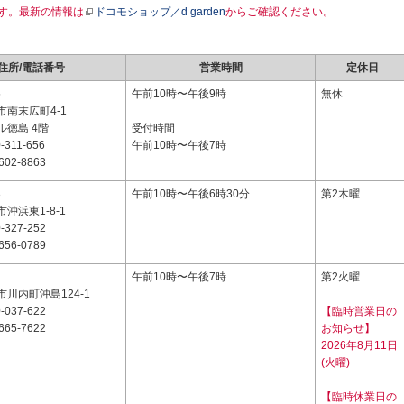
す。最新の情報は
ドコモショップ／d garden
からご確認ください。
住所/電話番号
営業時間
定休日
5
午前10時〜午後9時
無休
南末広町4-1
ル徳島 4階
受付時間
-311-656
午前10時〜午後7時
602-8863
3
午前10時〜午後6時30分
第2木曜
沖浜東1-8-1
-327-252
656-0789
2
午前10時〜午後7時
第2火曜
川内町沖島124-1
-037-622
【臨時営業日の
665-7622
お知らせ】
2026年8月11日
(火曜)
【臨時休業日の