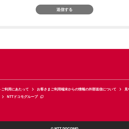
送信する
トご利用にあたって
お客さまご利用端末からの情報の外部送信について
見
NTTドコモグループ
© NTT DOCOMO