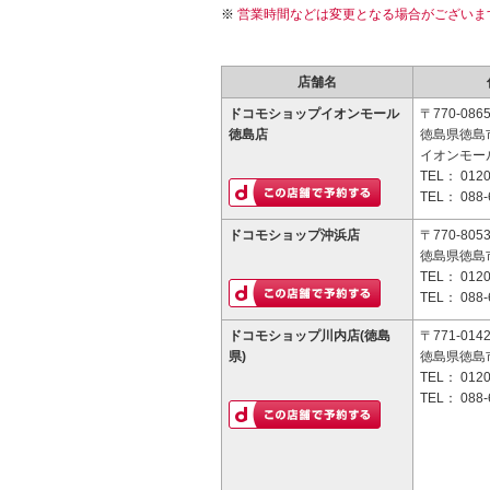
営業時間などは変更となる場合がございま
店舗名
ドコモショップイオンモール
〒770-086
徳島店
徳島県徳島市
イオンモー
TEL：
0120
TEL：
088-
ドコモショップ沖浜店
〒770-805
徳島県徳島市
TEL：
0120
TEL：
088-
ドコモショップ川内店(徳島
〒771-014
県)
徳島県徳島市
TEL：
0120
TEL：
088-