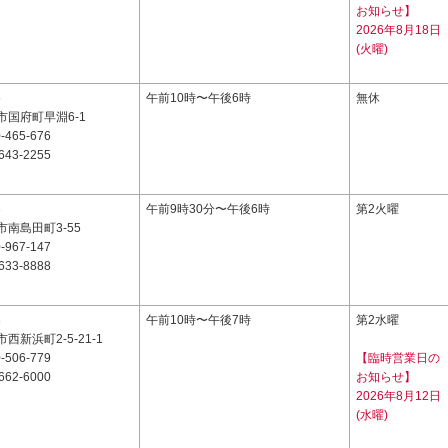
お知らせ】
2026年8月18日
(火曜)
5
午前10時〜午後6時
無休
市国府町早淵6-1
-465-676
643-2255
3
午前9時30分〜午後6時
第2火曜
南島田町3-55
-967-147
633-8888
8
午前10時〜午後7時
第2水曜
西新浜町2-5-21-1
-506-779
【臨時営業日の
662-6000
お知らせ】
2026年8月12日
(水曜)