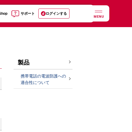
 Shop
サポート
ログインする
MENU
製品
携帯電話の電波防護への
適合性について