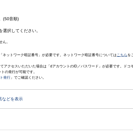
(50音順)
を選択してください。
せん。
「ネットワーク暗証番号」が必要です。ネットワーク暗証番号については
こちら
を
境にてアクセスいただいた場合は「dアカウントのID／パスワード」が必要です。ドコ
ントの発行が可能です。
ント発行
」でご確認ください。
店などを表示