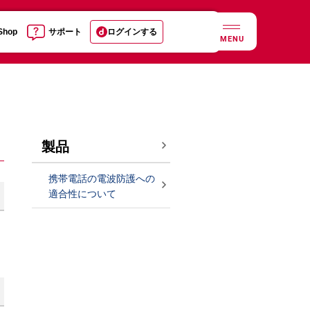
 Shop
サポート
ログインする
MENU
製品
携帯電話の電波防護への
適合性について