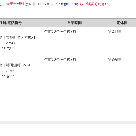
す。最新の情報は
ドコモショップ／d garden
からご確認ください。
住所/電話番号
営業時間
定休日
2
午前10時〜午後7時
第2水曜
市大林町宮ノ本85-1
-932-547
-35-7211
2
午前10時〜午後7時
第3火曜
市神田瀬町12-14
-217-709
-33-0111