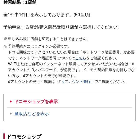
検索結果：1店舗
全1件中1件目を表示しております。(50音順)
予約申込する店舗/購入商品受取り店舗を選択してください。
申し込み後に店舗を変更することはできません。
予約手続きにはログインが必要です。
ドコモ回線にてアクセスいただいた場合は「ネットワーク暗証番号」が必要
です。ネットワーク暗証番号については
こちら
をご確認ください。
Wi-Fiまたはご自宅のインターネット環境にてアクセスいただいた場合は「d
アカウントのID／パスワード」が必要です。ドコモの契約回線をお持ちでな
い方も、dアカウントの発行が可能です。
dアカウントの発行・確認は「
dアカウント発行
」でご確認ください。
ドコモショップを表示
量販店などを表示
ドコモショップ