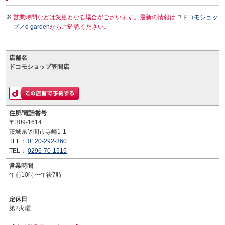
営業時間などは変更となる場合がございます。最新の情報は
ドコモショッ
プ／d garden
からご確認ください。
店舗名
ドコモショップ笠間店
住所/電話番号
〒309-1614
茨城県笠間市寺崎1-1
TEL：
0120-292-360
TEL：
0296-70-1515
営業時間
午前10時〜午後7時
定休日
第2火曜