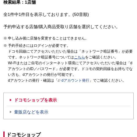
検索結果：1店舗
全1件中1件目を表示しております。(50音順)
予約申込する店舗/購入商品受取り店舗を選択してください。
申し込み後に店舗を変更することはできません。
予約手続きにはログインが必要です。
ドコモ回線にてアクセスいただいた場合は「ネットワーク暗証番号」が必要
です。ネットワーク暗証番号については
こちら
をご確認ください。
Wi-Fiまたはご自宅のインターネット環境にてアクセスいただいた場合は「d
アカウントのID／パスワード」が必要です。ドコモの契約回線をお持ちでな
い方も、dアカウントの発行が可能です。
dアカウントの発行・確認は「
dアカウント発行
」でご確認ください。
ドコモショップを表示
量販店などを表示
ドコモショップ