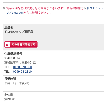
営業時間などは変更となる場合がございます。最新の情報は
ドコモショッ
プ／d garden
からご確認ください。
店舗名
ドコモショップ石岡店
住所/電話番号
〒315-0014
茨城県石岡市国府4-6-12
TEL：
0120-570-360
TEL：
0299-23-2310
営業時間
午前10時〜午後7時
定休日
第2水曜