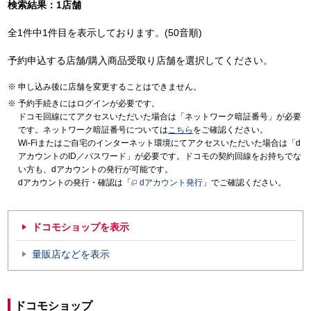
検索結果：1店舗
全1件中1件目を表示しております。(50音順)
予約申込する店舗/購入商品受取り店舗を選択してください。
申し込み後に店舗を変更することはできません。
予約手続きにはログインが必要です。
ドコモ回線にてアクセスいただいた場合は「ネットワーク暗証番号」が必要
です。ネットワーク暗証番号については
こちら
をご確認ください。
Wi-Fiまたはご自宅のインターネット環境にてアクセスいただいた場合は「d
アカウントのID／パスワード」が必要です。ドコモの契約回線をお持ちでな
い方も、dアカウントの発行が可能です。
dアカウントの発行・確認は「
dアカウント発行
」でご確認ください。
ドコモショップを表示
量販店などを表示
ドコモショップ