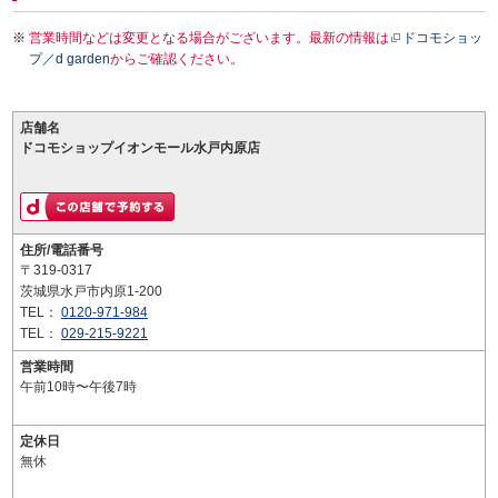
営業時間などは変更となる場合がございます。最新の情報は
ドコモショッ
プ／d garden
からご確認ください。
店舗名
ドコモショップイオンモール水戸内原店
住所/電話番号
〒319-0317
茨城県水戸市内原1-200
TEL：
0120-971-984
TEL：
029-215-9221
営業時間
午前10時〜午後7時
定休日
無休