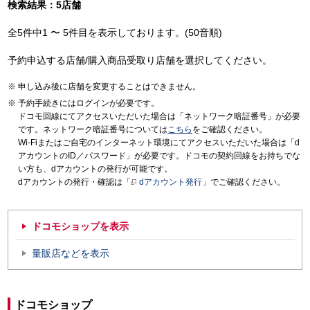
検索結果：5店舗
全5件中1 〜 5件目を表示しております。(50音順)
予約申込する店舗/購入商品受取り店舗を選択してください。
申し込み後に店舗を変更することはできません。
予約手続きにはログインが必要です。
ドコモ回線にてアクセスいただいた場合は「ネットワーク暗証番号」が必要
です。ネットワーク暗証番号については
こちら
をご確認ください。
Wi-Fiまたはご自宅のインターネット環境にてアクセスいただいた場合は「d
アカウントのID／パスワード」が必要です。ドコモの契約回線をお持ちでな
い方も、dアカウントの発行が可能です。
dアカウントの発行・確認は「
dアカウント発行
」でご確認ください。
ドコモショップを表示
量販店などを表示
ドコモショップ