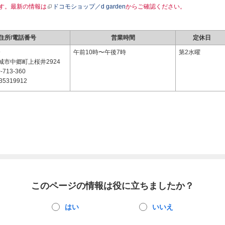
す。最新の情報は
ドコモショップ／d garden
からご確認ください。
住所/電話番号
営業時間
定休日
9
午前10時〜午後7時
第2水曜
城市中郷町上桜井2924
-713-360
35319912
このページの情報は役に立ちましたか？
はい
いいえ