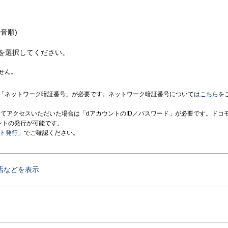
音順)
を選択してください。
せん。
「ネットワーク暗証番号」が必要です。ネットワーク暗証番号については
こちら
を
境にてアクセスいただいた場合は「dアカウントのID／パスワード」が必要です。ドコ
ントの発行が可能です。
ント発行
」でご確認ください。
店などを表示