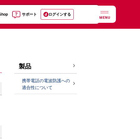
 Shop
サポート
ログインする
MENU
製品
携帯電話の電波防護への
適合性について