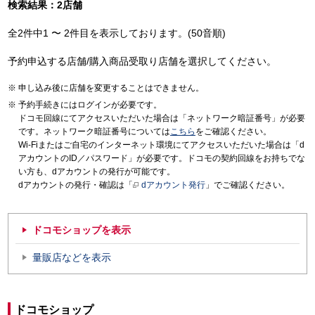
検索結果：2店舗
全2件中1 〜 2件目を表示しております。(50音順)
予約申込する店舗/購入商品受取り店舗を選択してください。
申し込み後に店舗を変更することはできません。
予約手続きにはログインが必要です。
ドコモ回線にてアクセスいただいた場合は「ネットワーク暗証番号」が必要
です。ネットワーク暗証番号については
こちら
をご確認ください。
Wi-Fiまたはご自宅のインターネット環境にてアクセスいただいた場合は「d
アカウントのID／パスワード」が必要です。ドコモの契約回線をお持ちでな
い方も、dアカウントの発行が可能です。
dアカウントの発行・確認は「
dアカウント発行
」でご確認ください。
ドコモショップを表示
量販店などを表示
ドコモショップ