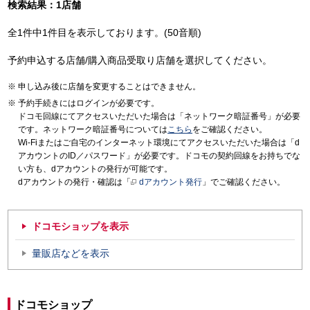
検索結果：1店舗
全1件中1件目を表示しております。(50音順)
予約申込する店舗/購入商品受取り店舗を選択してください。
申し込み後に店舗を変更することはできません。
予約手続きにはログインが必要です。
ドコモ回線にてアクセスいただいた場合は「ネットワーク暗証番号」が必要
です。ネットワーク暗証番号については
こちら
をご確認ください。
Wi-Fiまたはご自宅のインターネット環境にてアクセスいただいた場合は「d
アカウントのID／パスワード」が必要です。ドコモの契約回線をお持ちでな
い方も、dアカウントの発行が可能です。
dアカウントの発行・確認は「
dアカウント発行
」でご確認ください。
ドコモショップを表示
量販店などを表示
ドコモショップ