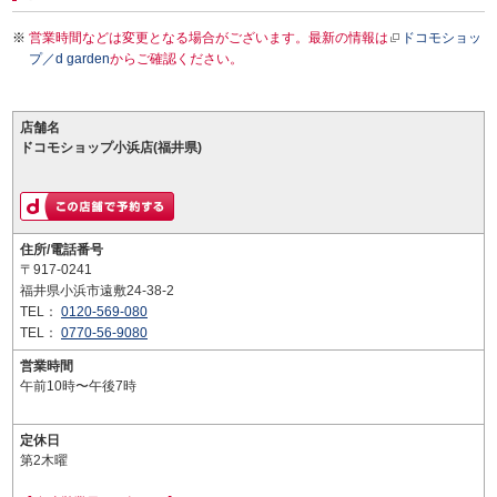
営業時間などは変更となる場合がございます。最新の情報は
ドコモショッ
プ／d garden
からご確認ください。
店舗名
ドコモショップ小浜店(福井県)
住所/電話番号
〒917-0241
福井県小浜市遠敷24-38-2
TEL：
0120-569-080
TEL：
0770-56-9080
営業時間
午前10時〜午後7時
定休日
第2木曜