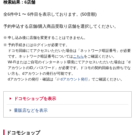
検索結果：6店舗
全6件中1 〜 6件目を表示しております。(50音順)
予約申込する店舗/購入商品受取り店舗を選択してください。
申し込み後に店舗を変更することはできません。
予約手続きにはログインが必要です。
ドコモ回線にてアクセスいただいた場合は「ネットワーク暗証番号」が必要
です。ネットワーク暗証番号については
こちら
をご確認ください。
Wi-Fiまたはご自宅のインターネット環境にてアクセスいただいた場合は「d
アカウントのID／パスワード」が必要です。ドコモの契約回線をお持ちでな
い方も、dアカウントの発行が可能です。
dアカウントの発行・確認は「
dアカウント発行
」でご確認ください。
ドコモショップを表示
量販店などを表示
ドコモショップ