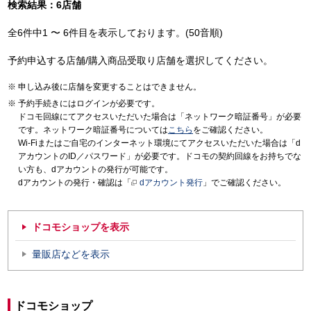
検索結果：6店舗
全6件中1 〜 6件目を表示しております。(50音順)
予約申込する店舗/購入商品受取り店舗を選択してください。
申し込み後に店舗を変更することはできません。
予約手続きにはログインが必要です。
ドコモ回線にてアクセスいただいた場合は「ネットワーク暗証番号」が必要
です。ネットワーク暗証番号については
こちら
をご確認ください。
Wi-Fiまたはご自宅のインターネット環境にてアクセスいただいた場合は「d
アカウントのID／パスワード」が必要です。ドコモの契約回線をお持ちでな
い方も、dアカウントの発行が可能です。
dアカウントの発行・確認は「
dアカウント発行
」でご確認ください。
ドコモショップを表示
量販店などを表示
ドコモショップ