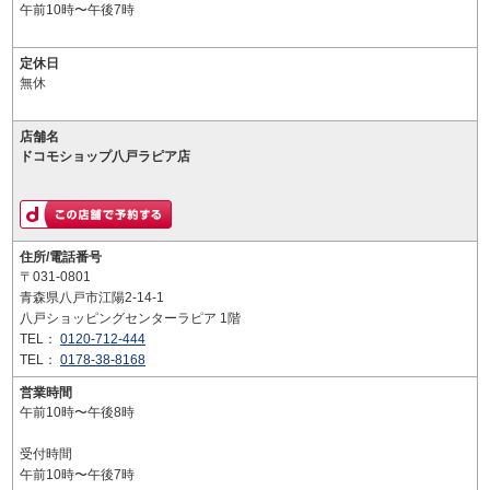
午前10時〜午後7時
定休日
無休
店舗名
ドコモショップ八戸ラピア店
住所/電話番号
〒031-0801
青森県八戸市江陽2-14-1
八戸ショッピングセンターラピア 1階
TEL：
0120-712-444
TEL：
0178-38-8168
営業時間
午前10時〜午後8時
受付時間
午前10時〜午後7時