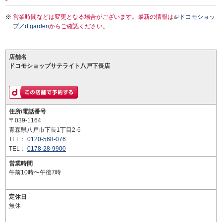
営業時間などは変更となる場合がございます。最新の情報は
ドコモショッ
プ／d garden
からご確認ください。
店舗名
ドコモショップサテライト八戸下長店
住所/電話番号
〒039-1164
青森県八戸市下長1丁目2-6
TEL：
0120-568-076
TEL：
0178-28-9900
営業時間
午前10時〜午後7時
定休日
無休