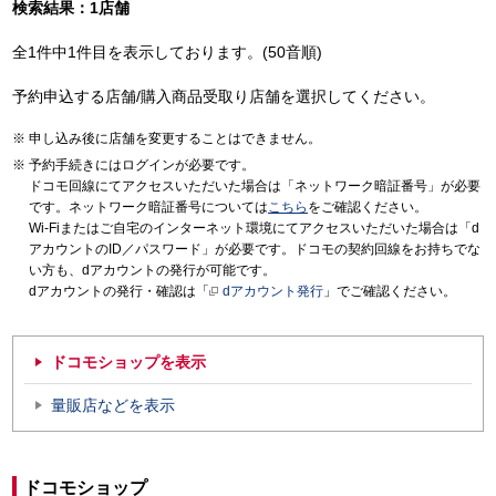
検索結果：1店舗
全1件中1件目を表示しております。(50音順)
予約申込する店舗/購入商品受取り店舗を選択してください。
申し込み後に店舗を変更することはできません。
予約手続きにはログインが必要です。
ドコモ回線にてアクセスいただいた場合は「ネットワーク暗証番号」が必要
です。ネットワーク暗証番号については
こちら
をご確認ください。
Wi-Fiまたはご自宅のインターネット環境にてアクセスいただいた場合は「d
アカウントのID／パスワード」が必要です。ドコモの契約回線をお持ちでな
い方も、dアカウントの発行が可能です。
dアカウントの発行・確認は「
dアカウント発行
」でご確認ください。
ドコモショップを表示
量販店などを表示
ドコモショップ