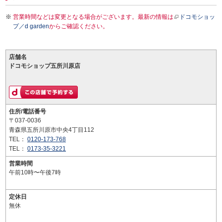
営業時間などは変更となる場合がございます。最新の情報は
ドコモショッ
プ／d garden
からご確認ください。
店舗名
ドコモショップ五所川原店
住所/電話番号
〒037-0036
青森県五所川原市中央4丁目112
TEL：
0120-173-768
TEL：
0173-35-3221
営業時間
午前10時〜午後7時
定休日
無休